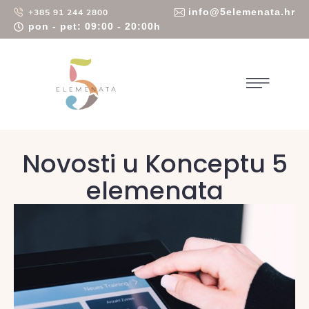
info@5elemenata.hr
+385 91 244 2800
pon - pet: 09:00 - 20:00h
Novosti u Konceptu 5
elemenata