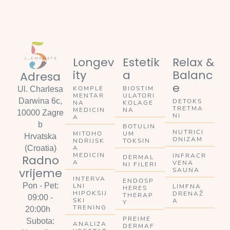
Longev
Estetik
Relax &
ity
a
Balanc
Adresa
e
KOMPLE
BIOSTIM
Ul. Charlesa
MENTAR
ULATORI
Darwina 6c,
DETOKS
NA
KOLAGE
TRETMA
MEDICIN
NA
10000 Zagre
NI
A
b
BOTULIN
NUTRICI
MITOHO
UM
Hrvatska
ONIZAM
NDRIJSK
TOKSIN
A
(Croatia)
MEDICIN
INFRACR
Radno
DERMAL
A
VENA
NI FILERI
vrijeme
SAUNA
INTERVA
ENDOSP
Pon - Pet:
LNI
LIMFNA
HERES
HIPOKSIJ
DRENAŽ
THERAP
09:00 -
SKI
A
Y
TRENING
20:00h
PREIME
Subota:
ANALIZA
DERMAF