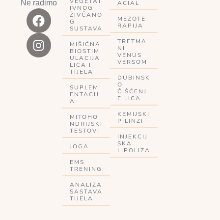
VEGETAT
Ne radimo
ACIAL
IVNOG
ŽIVČANO
MEZOTE
G
RAPIJA
SUSTAVA
TRETMA
MIŠIĆNA
NI
BIOSTIM
VENUS
ULACIJA
VERSOM
LICA I
TIJELA
DUBINSK
O
SUPLEM
ČIŠĆENJ
ENTACIJ
E LICA
A
KEMIJSKI
MITOHO
PILINZI
NDRIJSKI
TESTOVI
INJEKCIJ
SKA
JOGA
LIPOLIZA
EMS
TRENING
ANALIZA
SASTAVA
TIJELA