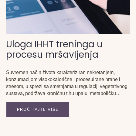
Uloga IHHT treninga u
procesu mršavljenja
Suvremen način života karakteriziran nekretanjem,
konzumacijom visokokalorične i procesuirane hrane i
stresom, u sprezi sa smetnjama u regulaciji vegetativnog
sustava, podržava kroničnu tihu upalu, metaboličku
acidozu, a na taj način i disfunkciju mitohondrija. Ovi
procesi dovode do disregulacije u cijelokupnom
PROČITAJTE VIŠE
organizmu, rezultirajući proizvodnjom nedovoljne količine
energije. To znači da tijelo...