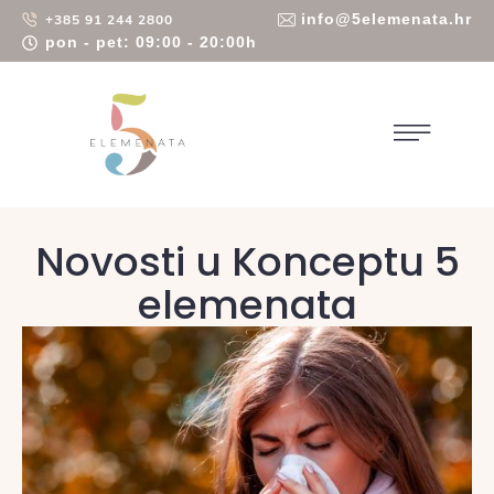
info@5elemenata.hr
+385 91 244 2800
pon - pet: 09:00 - 20:00h
Novosti u Konceptu 5
elemenata