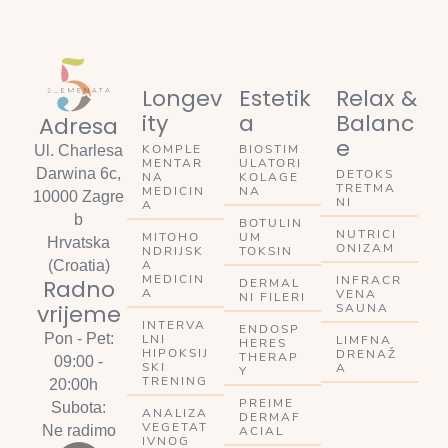
Longev
Estetik
Relax &
ity
a
Balanc
Adresa
e
KOMPLE
BIOSTIM
Ul. Charlesa
MENTAR
ULATORI
Darwina 6c,
DETOKS
NA
KOLAGE
TRETMA
MEDICIN
NA
10000 Zagre
NI
A
b
BOTULIN
NUTRICI
MITOHO
UM
Hrvatska
ONIZAM
NDRIJSK
TOKSIN
A
(Croatia)
MEDICIN
INFRACR
Radno
DERMAL
A
VENA
NI FILERI
vrijeme
SAUNA
INTERVA
ENDOSP
Pon - Pet:
LNI
LIMFNA
HERES
HIPOKSIJ
DRENAŽ
THERAP
09:00 -
SKI
A
Y
TRENING
20:00h
PREIME
Subota:
ANALIZA
DERMAF
VEGETAT
Ne radimo
ACIAL
IVNOG