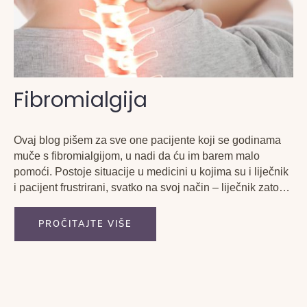
Fibromialgija
Ovaj blog pišem za sve one pacijente koji se godinama
muče s fibromialgijom, u nadi da ću im barem malo
pomoći. Postoje situacije u medicini u kojima su i liječnik
i pacijent frustrirani, svatko na svoj način – liječnik zato
što vjerojatno ne može pomoći, a pacijent stoga što
godinama...
PROČITAJTE VIŠE