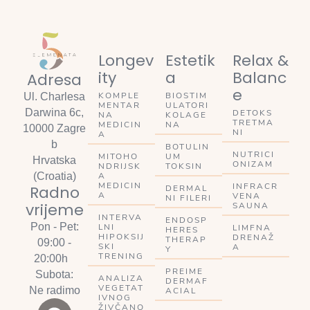
Longev
Estetik
Relax &
ity
a
Balanc
Adresa
e
KOMPLE
BIOSTIM
Ul. Charlesa
MENTAR
ULATORI
Darwina 6c,
DETOKS
NA
KOLAGE
TRETMA
MEDICIN
NA
10000 Zagre
NI
A
b
BOTULIN
NUTRICI
MITOHO
UM
Hrvatska
ONIZAM
NDRIJSK
TOKSIN
A
(Croatia)
MEDICIN
INFRACR
Radno
DERMAL
A
VENA
NI FILERI
vrijeme
SAUNA
INTERVA
ENDOSP
Pon - Pet:
LNI
LIMFNA
HERES
HIPOKSIJ
DRENAŽ
THERAP
09:00 -
SKI
A
Y
TRENING
20:00h
PREIME
Subota:
ANALIZA
DERMAF
VEGETAT
Ne radimo
ACIAL
IVNOG
ŽIVČANO