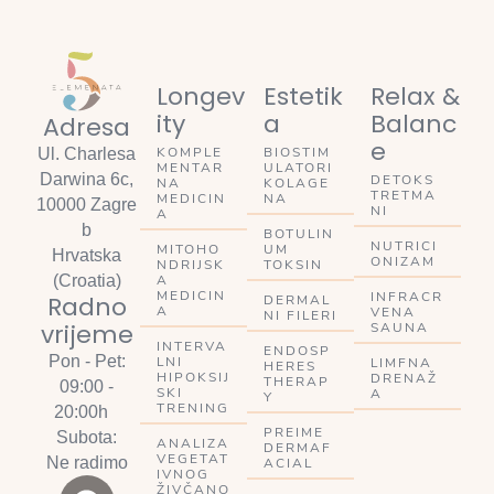
Longev
Estetik
Relax &
ity
a
Balanc
Adresa
e
KOMPLE
BIOSTIM
Ul. Charlesa
MENTAR
ULATORI
Darwina 6c,
DETOKS
NA
KOLAGE
TRETMA
MEDICIN
NA
10000 Zagre
NI
A
b
BOTULIN
NUTRICI
MITOHO
UM
Hrvatska
ONIZAM
NDRIJSK
TOKSIN
A
(Croatia)
MEDICIN
INFRACR
Radno
DERMAL
A
VENA
NI FILERI
vrijeme
SAUNA
INTERVA
ENDOSP
Pon - Pet:
LNI
LIMFNA
HERES
HIPOKSIJ
DRENAŽ
THERAP
09:00 -
SKI
A
Y
TRENING
20:00h
PREIME
Subota:
ANALIZA
DERMAF
VEGETAT
Ne radimo
ACIAL
IVNOG
ŽIVČANO