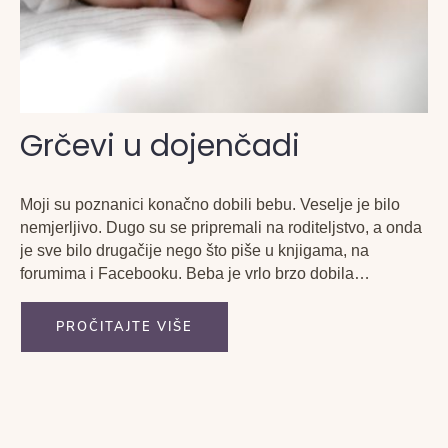
Grčevi u dojenčadi
Moji su poznanici konačno dobili bebu. Veselje je bilo
nemjerljivo. Dugo su se pripremali na roditeljstvo, a onda
je sve bilo drugačije nego što piše u knjigama, na
forumima i Facebooku. Beba je vrlo brzo dobila
dojenačke grčeve. Svi koji su ikada držali na rukama
bebu koja ima grčeve, znaju...
PROČITAJTE VIŠE