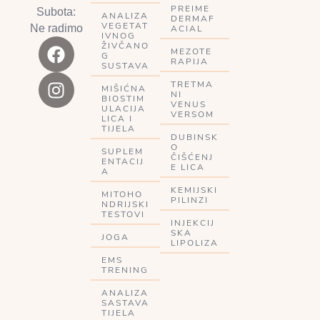
PREIME
Subota:
ANALIZA
DERMAF
VEGETAT
Ne radimo
ACIAL
IVNOG
ŽIVČANO
MEZOTE
G
RAPIJA
SUSTAVA
TRETMA
MIŠIĆNA
NI
BIOSTIM
VENUS
ULACIJA
VERSOM
LICA I
TIJELA
DUBINSK
O
SUPLEM
ČIŠĆENJ
ENTACIJ
E LICA
A
KEMIJSKI
MITOHO
PILINZI
NDRIJSKI
TESTOVI
INJEKCIJ
SKA
JOGA
LIPOLIZA
EMS
TRENING
ANALIZA
SASTAVA
TIJELA