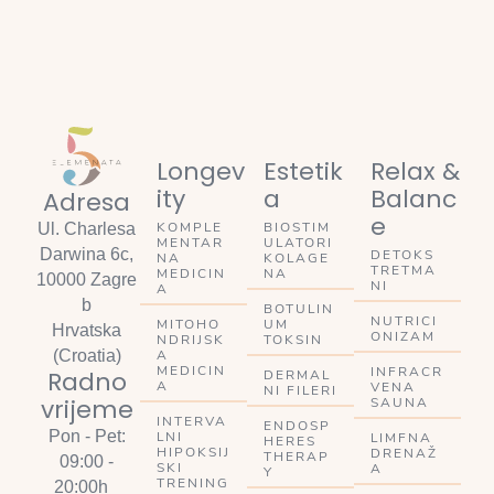
Longev
Estetik
Relax &
ity
a
Balanc
Adresa
e
KOMPLE
BIOSTIM
Ul. Charlesa
MENTAR
ULATORI
Darwina 6c,
DETOKS
NA
KOLAGE
TRETMA
MEDICIN
NA
10000 Zagre
NI
A
b
BOTULIN
NUTRICI
MITOHO
UM
Hrvatska
ONIZAM
NDRIJSK
TOKSIN
A
(Croatia)
MEDICIN
INFRACR
Radno
DERMAL
A
VENA
NI FILERI
vrijeme
SAUNA
INTERVA
ENDOSP
Pon - Pet:
LNI
LIMFNA
HERES
HIPOKSIJ
DRENAŽ
THERAP
09:00 -
SKI
A
Y
TRENING
20:00h