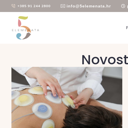
info@5elemenata.hr
+385 91 244 2800
Novost