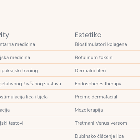
ity
Estetika
tarna medicina
Biostimulatori kolagena
jska medicina
Botulinum toksin
hipoksijski trening
Dermalni fileri
getativnog živčanog sustava
Endospheres therapy
timulacija lica i tijela
Preime dermafacial
acija
Mezoterapija
ski testovi
Tretmani Venus versom
Dubinsko čišćenje lica