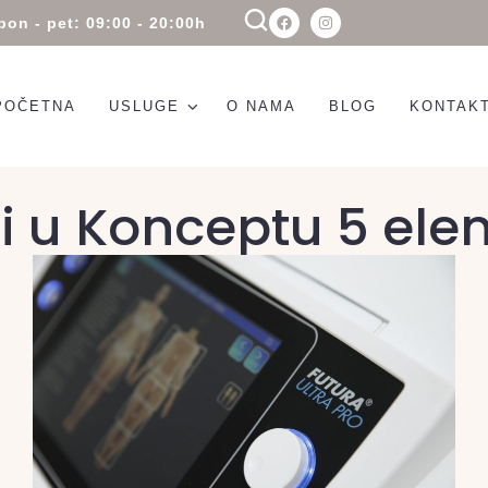
pon - pet: 09:00 - 20:00h
POČETNA
USLUGE
O NAMA
BLOG
KONTAK
i u Konceptu 5 el