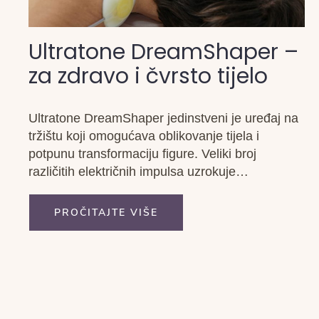
Ultratone DreamShaper –
za zdravo i čvrsto tijelo
Ultratone DreamShaper jedinstveni je uređaj na
tržištu koji omogućava oblikovanje tijela i
potpunu transformaciju figure. Veliki broj
različitih električnih impulsa uzrokuje
biostimulaciju i djeluje na duboka tkiva, uklanja
masne stanice, zateže kožu i poboljšava tonus
PROČITAJTE VIŠE
mišića.