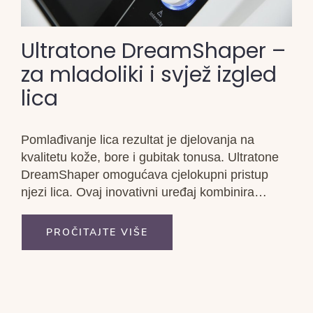
Ultratone DreamShaper –
za mladoliki i svjež izgled
lica
Pomlađivanje lica rezultat je djelovanja na
kvalitetu kože, bore i gubitak tonusa. Ultratone
DreamShaper omogućava cjelokupni pristup
njezi lica. Ovaj inovativni uređaj kombinira
terapiju električnim impulsima koji rade na
principu raznih programa biostimulacije i
PROČITAJTE VIŠE
lumiterapije koja se bazira na specijalnim
efektima boja i svjetla na organizam.