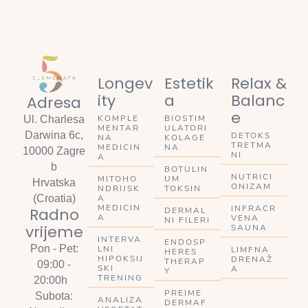
Longev
Estetik
Relax &
ity
a
Balanc
Adresa
e
KOMPLE
BIOSTIM
Ul. Charlesa
MENTAR
ULATORI
Darwina 6c,
DETOKS
NA
KOLAGE
TRETMA
MEDICIN
NA
10000 Zagre
NI
A
b
BOTULIN
NUTRICI
MITOHO
UM
Hrvatska
ONIZAM
NDRIJSK
TOKSIN
A
(Croatia)
MEDICIN
INFRACR
Radno
DERMAL
A
VENA
NI FILERI
vrijeme
SAUNA
INTERVA
ENDOSP
Pon - Pet:
LNI
LIMFNA
HERES
HIPOKSIJ
DRENAŽ
THERAP
09:00 -
SKI
A
Y
TRENING
20:00h
PREIME
Subota:
ANALIZA
DERMAF