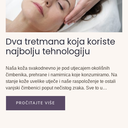
Dva tretmana koja koriste
najbolju tehnologiju
Naša koža svakodnevno je pod utjecajem okolišnih
čimbenika, prehrane i namirnica koje konzumiramo. Na
stanje kože uvelike utječe i naše raspoloženje te ostali
vanjski čimbenici poput nečistog zraka. Sve to u
značajnoj mjeri može postati okidač za određena kožna
oboljenja i nepravilnosti. Koncept 5 elemenata pruža niz
PROČITAJTE VIŠE
tretmana kojima se...