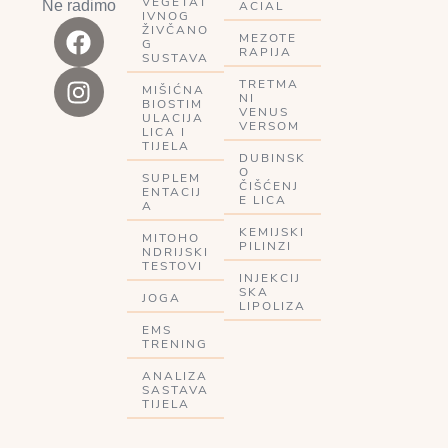
VEGETAT
Ne radimo
ACIAL
IVNOG
ŽIVČANO
MEZOTE
G
RAPIJA
SUSTAVA
TRETMA
MIŠIĆNA
NI
BIOSTIM
VENUS
ULACIJA
VERSOM
LICA I
TIJELA
DUBINSK
O
SUPLEM
ČIŠĆENJ
ENTACIJ
E LICA
A
KEMIJSKI
MITOHO
PILINZI
NDRIJSKI
TESTOVI
INJEKCIJ
SKA
JOGA
LIPOLIZA
EMS
TRENING
ANALIZA
SASTAVA
TIJELA