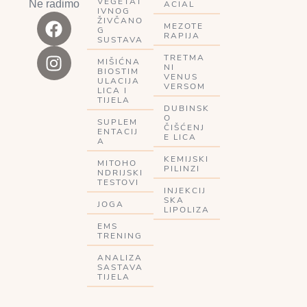
VEGETAT
Ne radimo
ACIAL
IVNOG
ŽIVČANO
MEZOTE
G
RAPIJA
SUSTAVA
TRETMA
MIŠIĆNA
NI
BIOSTIM
VENUS
ULACIJA
VERSOM
LICA I
TIJELA
DUBINSK
O
SUPLEM
ČIŠĆENJ
ENTACIJ
E LICA
A
KEMIJSKI
MITOHO
PILINZI
NDRIJSKI
TESTOVI
INJEKCIJ
SKA
JOGA
LIPOLIZA
EMS
TRENING
ANALIZA
SASTAVA
TIJELA