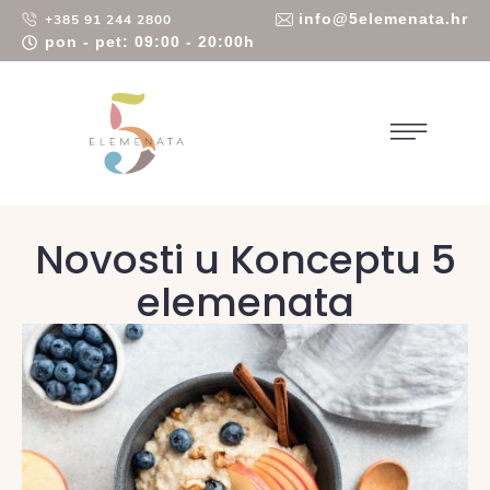
info@5elemenata.hr
+385 91 244 2800
pon - pet: 09:00 - 20:00h
Novosti u Konceptu 5
elemenata