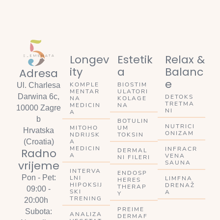
Longev
Estetik
Relax &
ity
a
Balanc
Adresa
e
KOMPLE
BIOSTIM
Ul. Charlesa
MENTAR
ULATORI
Darwina 6c,
DETOKS
NA
KOLAGE
TRETMA
MEDICIN
NA
10000 Zagre
NI
A
b
BOTULIN
NUTRICI
MITOHO
UM
Hrvatska
ONIZAM
NDRIJSK
TOKSIN
A
(Croatia)
MEDICIN
INFRACR
Radno
DERMAL
A
VENA
NI FILERI
vrijeme
SAUNA
INTERVA
ENDOSP
Pon - Pet:
LNI
LIMFNA
HERES
HIPOKSIJ
DRENAŽ
THERAP
09:00 -
SKI
A
Y
TRENING
20:00h
PREIME
Subota:
ANALIZA
DERMAF