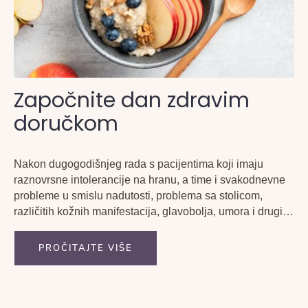
Započnite dan zdravim
doručkom
Nakon dugogodišnjeg rada s pacijentima koji imaju
raznovrsne intolerancije na hranu, a time i svakodnevne
probleme u smislu nadutosti, problema sa stolicom,
različitih kožnih manifestacija, glavobolja, umora i drugih,
odlučila sam ovim putem zabilježiti nekoliko korisnih i
praktičnih naputaka.
PROČITAJTE VIŠE