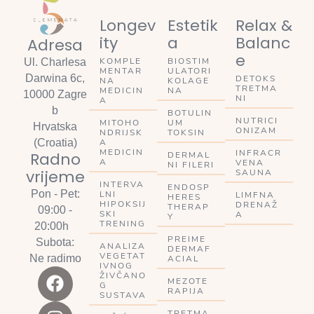
Longev
Estetik
Relax &
ity
a
Balanc
Adresa
e
KOMPLE
BIOSTIM
Ul. Charlesa
MENTAR
ULATORI
Darwina 6c,
DETOKS
NA
KOLAGE
TRETMA
MEDICIN
NA
10000 Zagre
NI
A
b
BOTULIN
NUTRICI
MITOHO
UM
Hrvatska
ONIZAM
NDRIJSK
TOKSIN
A
(Croatia)
MEDICIN
INFRACR
Radno
DERMAL
A
VENA
NI FILERI
vrijeme
SAUNA
INTERVA
ENDOSP
Pon - Pet:
LNI
LIMFNA
HERES
HIPOKSIJ
DRENAŽ
THERAP
09:00 -
SKI
A
Y
TRENING
20:00h
PREIME
Subota:
ANALIZA
DERMAF
VEGETAT
Ne radimo
ACIAL
IVNOG
ŽIVČANO
MEZOTE
G
RAPIJA
SUSTAVA
TRETMA