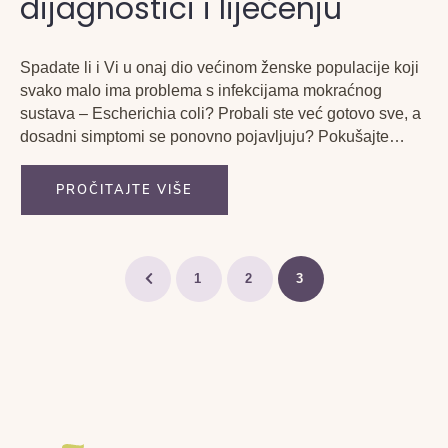
dijagnostici i liječenju
Spadate li i Vi u onaj dio većinom ženske populacije koji
svako malo ima problema s infekcijama mokraćnog
sustava – Escherichia coli? Probali ste već gotovo sve, a
dosadni simptomi se ponovno pojavljuju? Pokušajte
onda jednu novu, prirodnu kombinaciju koja ima jako
visoki postotak uspješnosti – biorezonanca u kombinaciji
PROČITAJTE VIŠE
s...
1
2
3