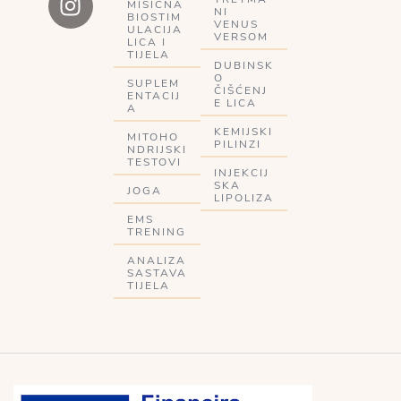
MIŠIĆNA
NI
BIOSTIM
VENUS
ULACIJA
VERSOM
LICA I
TIJELA
DUBINSK
O
SUPLEM
ČIŠĆENJ
ENTACIJ
E LICA
A
KEMIJSKI
MITOHO
PILINZI
NDRIJSKI
TESTOVI
INJEKCIJ
SKA
JOGA
LIPOLIZA
EMS
TRENING
ANALIZA
SASTAVA
TIJELA