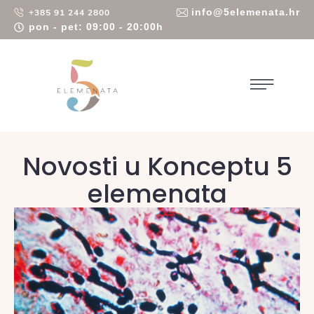
info@5elemenata.hr
+385 91 244 2800
pon - pet: 09:00 - 20:00h
Novosti u Konceptu 5
elemenata