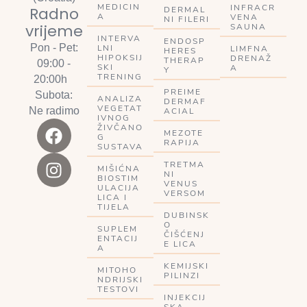
MEDICIN
INFRACR
Radno
DERMAL
A
VENA
NI FILERI
vrijeme
SAUNA
INTERVA
ENDOSP
Pon - Pet:
LNI
LIMFNA
HERES
HIPOKSIJ
DRENAŽ
THERAP
09:00 -
SKI
A
Y
TRENING
20:00h
PREIME
Subota:
ANALIZA
DERMAF
VEGETAT
Ne radimo
ACIAL
IVNOG
ŽIVČANO
MEZOTE
G
RAPIJA
SUSTAVA
TRETMA
MIŠIĆNA
NI
BIOSTIM
VENUS
ULACIJA
VERSOM
LICA I
TIJELA
DUBINSK
O
SUPLEM
ČIŠĆENJ
ENTACIJ
E LICA
A
KEMIJSKI
MITOHO
PILINZI
NDRIJSKI
TESTOVI
INJEKCIJ
SKA