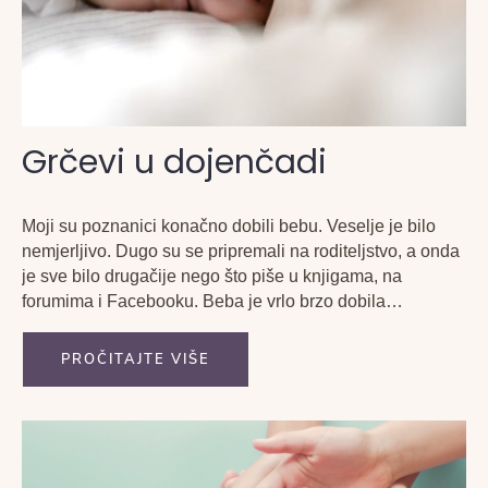
Grčevi u dojenčadi
Moji su poznanici konačno dobili bebu. Veselje je bilo
nemjerljivo. Dugo su se pripremali na roditeljstvo, a onda
je sve bilo drugačije nego što piše u knjigama, na
forumima i Facebooku. Beba je vrlo brzo dobila
dojenačke grčeve. Svi koji su ikada držali na rukama
bebu koja ima grčeve, znaju...
PROČITAJTE VIŠE