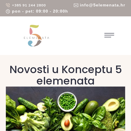
info@5elemenata.hr
+385 91 244 2800
pon - pet: 09:00 - 20:00h
Novosti u Konceptu 5
elemenata