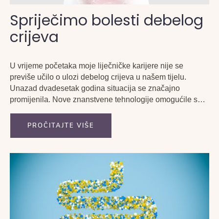
Spriječimo bolesti debelog
crijeva
U vrijeme početaka moje liječničke karijere nije se
previše učilo o ulozi debelog crijeva u našem tijelu.
Unazad dvadesetak godina situacija se značajno
promijenila. Nove znanstvene tehnologije omogućile su
preciznu i brzu analizu te identifikaciju bakterija u crijevu
što do tada nije bilo moguće.
PROČITAJTE VIŠE