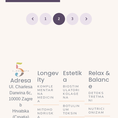
1
2
3
Longev
Estetik
Relax &
ity
a
Balanc
Adresa
e
KOMPLE
BIOSTIM
Ul. Charlesa
MENTAR
ULATORI
Darwina 6c,
DETOKS
NA
KOLAGE
TRETMA
MEDICIN
NA
10000 Zagre
NI
A
b
BOTULIN
NUTRICI
MITOHO
UM
Hrvatska
ONIZAM
NDRIJSK
TOKSIN
A
(Croatia)