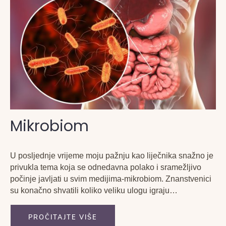
Mikrobiom
U posljednje vrijeme moju pažnju kao liječnika snažno je
privukla tema koja se odnedavna polako i sramežljivo
počinje javljati u svim medijima-mikrobiom. Znanstvenici
su konačno shvatili koliko veliku ulogu igraju
mikroorganizmi koji naseljavaju naše tijelo i žive s nama
u simbiozi. Jednom sam naišla na pitalicu: Što je
PROČITAJTE VIŠE
zajedničko čovjeku...