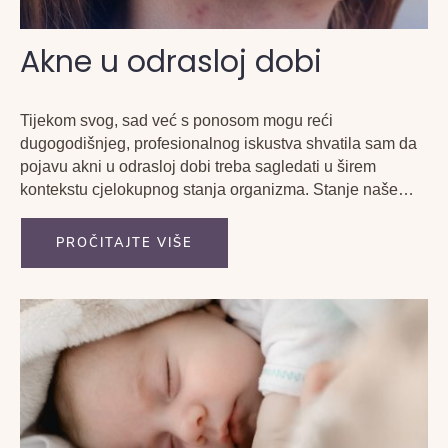
Akne u odrasloj dobi
Tijekom svog, sad već s ponosom mogu reći
dugogodišnjeg, profesionalnog iskustva shvatila sam da
pojavu akni u odrasloj dobi treba sagledati u širem
kontekstu cjelokupnog stanja organizma. Stanje naše
kože često je ogledalo onoga što se u nama zbiva na
različitim razinama.
PROČITAJTE VIŠE