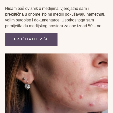
Nisam baš ovisnik o medijima, vjerojatno sam i
prekritična u onome što mi mediji pokušavaju nametnuti,
volim putopise i dokumentarce. Usprkos toga sam
primijetila da medijskog prostora za one iznad 50 – nema.
Kao da ta grupa ljudi niti ne postoji. Ovaj je tekst
posvećen svima onima koji žele kvalitetno...
PROČITAJTE VIŠE