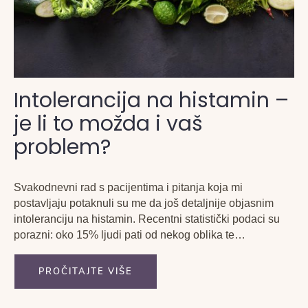
Intolerancija na histamin –
je li to možda i vaš
problem?
Svakodnevni rad s pacijentima i pitanja koja mi
postavljaju potaknuli su me da još detaljnije objasnim
intoleranciju na histamin. Recentni statistički podaci su
porazni: oko 15% ljudi pati od nekog oblika te
intolerancije. S obzirom da se radi o vrlo učestalim i
nespecifičnim simptomima kao što su glavobolja, proljevi,
PROČITAJTE VIŠE
bolovi...