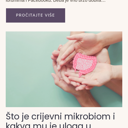
forumima i Facebooku. Beba je vrlo brzo dobila
dojenačke grčeve. Svi koji su ikada držali na rukama
bebu koja ima grčeve, znaju...
PROČITAJTE VIŠE
Što je crijevni mikrobiom i
kakva mu je uloga u