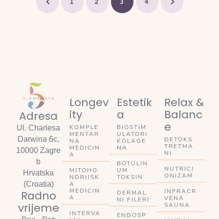
1
2
3
4
Longev
Estetik
Relax &
ity
a
Balanc
Adresa
e
KOMPLE
BIOSTIM
Ul. Charlesa
MENTAR
ULATORI
Darwina 6c,
DETOKS
NA
KOLAGE
TRETMA
MEDICIN
NA
10000 Zagre
NI
A
b
BOTULIN
NUTRICI
MITOHO
UM
Hrvatska
ONIZAM
NDRIJSK
TOKSIN
A
(Croatia)
MEDICIN
INFRACR
Radno
DERMAL
A
VENA
NI FILERI
vrijeme
SAUNA
INTERVA
ENDOSP