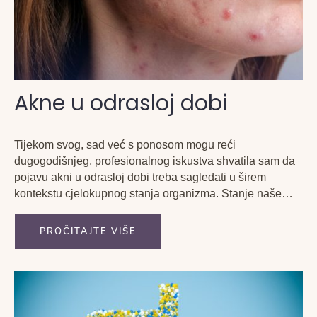
Akne u odrasloj dobi
Tijekom svog, sad već s ponosom mogu reći
dugogodišnjeg, profesionalnog iskustva shvatila sam da
pojavu akni u odrasloj dobi treba sagledati u širem
kontekstu cjelokupnog stanja organizma. Stanje naše
kože često je ogledalo onoga što se u nama zbiva na
različitim razinama.
PROČITAJTE VIŠE