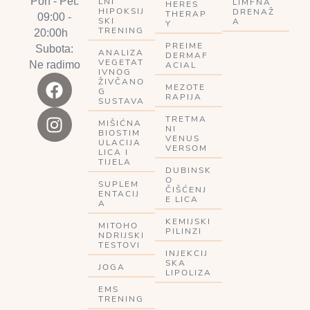
Pon - Pet:
LNI
LIMFNA
HERES
HIPOKSIJ
DRENAŽ
THERAP
09:00 -
SKI
A
Y
TRENING
20:00h
PREIME
Subota:
ANALIZA
DERMAF
VEGETAT
Ne radimo
ACIAL
IVNOG
ŽIVČANO
MEZOTE
G
RAPIJA
SUSTAVA
TRETMA
MIŠIĆNA
NI
BIOSTIM
VENUS
ULACIJA
VERSOM
LICA I
TIJELA
DUBINSK
O
SUPLEM
ČIŠĆENJ
ENTACIJ
E LICA
A
KEMIJSKI
MITOHO
PILINZI
NDRIJSKI
TESTOVI
INJEKCIJ
SKA
JOGA
LIPOLIZA
EMS
TRENING