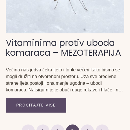
Vitaminima protiv uboda
komaraca – MEZOTERAPIJA
Većina nas jedva čeka ljeto i tople večeri kako bismo se
mogli družiti na otvorenom prostoru. Uza sve predivne
strane ljeta postoji i ona manje ugodna – ubodi
komaraca. Najsigurnije je obući duge rukave i hlače , no
da li stvarno želimo tako obučeni uživati u ljetnim
večerima?
PROČITAJTE VIŠE