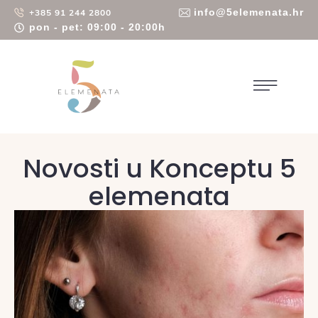
info@5elemenata.hr
+385 91 244 2800
pon - pet: 09:00 - 20:00h
Novosti u Konceptu 5
elemenata