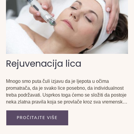
Rejuvenacija lica
Mnogo smo puta čuli izjavu da je ljepota u očima
promatrača, da je svako lice posebno, da individualnost
treba podržavati. Usprkos toga ćemo se složiti da postoje
neka zlatna pravila koja se provlače kroz sva vremenska
razdoblja i kulture. Već u ranim četrdestima shvaćamo da
mladost neće vječno trajati i...
PROČITAJTE VIŠE