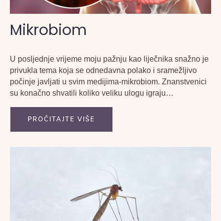
Mikrobiom
U posljednje vrijeme moju pažnju kao liječnika snažno je
privukla tema koja se odnedavna polako i sramežljivo
počinje javljati u svim medijima-mikrobiom. Znanstvenici
su konačno shvatili koliko veliku ulogu igraju
mikroorganizmi koji naseljavaju naše tijelo i žive s nama
u simbiozi. Jednom sam naišla na pitalicu: Što je
PROČITAJTE VIŠE
zajedničko čovjeku...