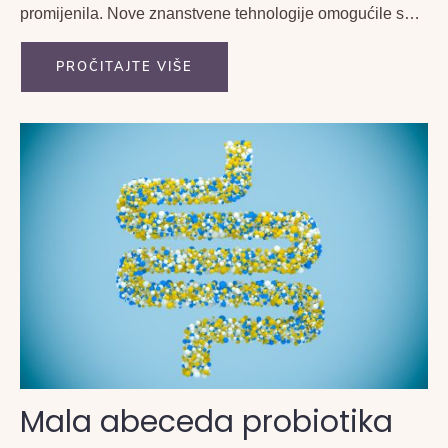
promijenila. Nove znanstvene tehnologije omogućile su
preciznu i brzu analizu te identifikaciju bakterija u crijevu
što do tada nije bilo moguće.
PROČITAJTE VIŠE
Mala abeceda probiotika