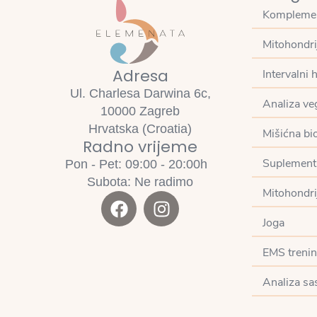
Komplemen
Mitohondri
Adresa
Intervalni 
Ul. Charlesa Darwina 6c,
Analiza ve
10000 Zagreb
Hrvatska (Croatia)
Mišićna bios
Radno vrijeme
Suplement
Pon - Pet: 09:00 - 20:00h
Subota: Ne radimo
Mitohondrij
Joga
EMS treni
Analiza sas