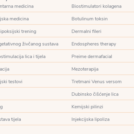
tarna medicina
Biostimulatori kolagena
jska medicina
Botulinum toksin
hipoksijski trening
Dermalni fileri
getativnog živčanog sustava
Endospheres therapy
timulacija lica i tijela
Preime dermafacial
acija
Mezoterapija
ski testovi
Tretmani Venus versom
Dubinsko čišćenje lica
ng
Kemijski pilinzi
tava tijela
Injekcijska lipoliza