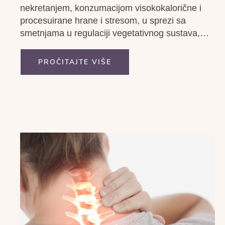
nekretanjem, konzumacijom visokokalorične i
procesuirane hrane i stresom, u sprezi sa
smetnjama u regulaciji vegetativnog sustava,
podržava kroničnu tihu upalu, metaboličku
acidozu, a na taj način i disfunkciju mitohondrija.
PROČITAJTE VIŠE
Ovi procesi dovode do disregulacije u
cijelokupnom organizmu, rezultirajući
proizvodnjom nedovoljne količine energije. To
znači da tijelo...