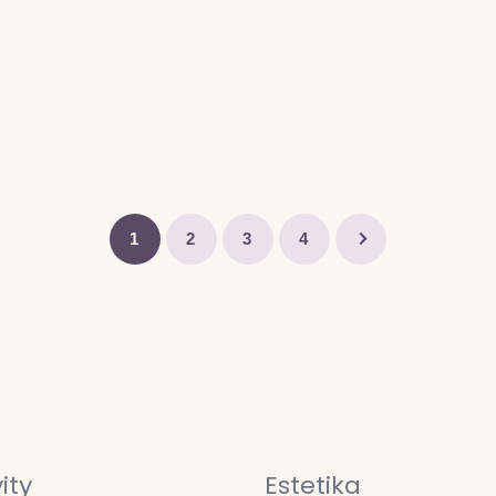
1
2
3
4
ity
Estetika