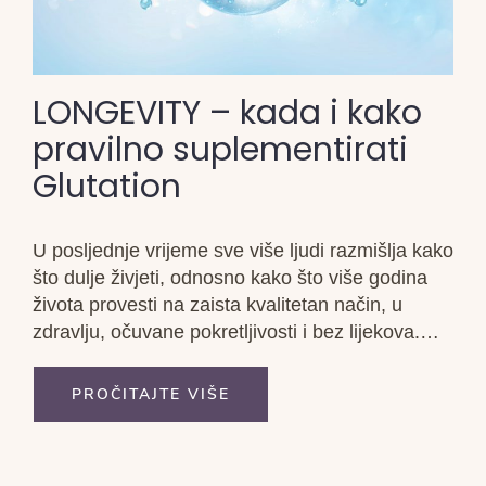
LONGEVITY – kada i kako
pravilno suplementirati
Glutation
U posljednje vrijeme sve više ljudi razmišlja kako
što dulje živjeti, odnosno kako što više godina
života provesti na zaista kvalitetan način, u
zdravlju, očuvane pokretljivosti i bez lijekova.
Znanstvena zajednica je preplavljena radovima
na tu temu i područje je postalo jedva pregledno.
PROČITAJTE VIŠE
Mogu shvatiti svoje pacijente i njihovu
izgubljenost...