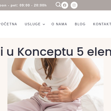
pon - pet: 09:00 - 20:00h
POČETNA
USLUGE
O NAMA
BLOG
KONTAK
i u Konceptu 5 el