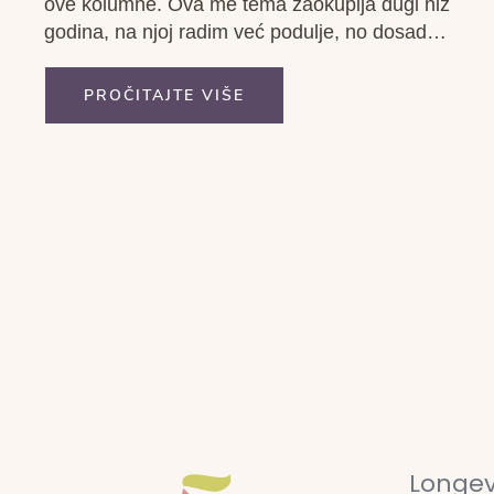
ove kolumne. Ova me tema zaokuplja dugi niz
godina, na njoj radim već podulje, no dosad
nisam za nju imala ime. Ideja na kojoj počiva
moj centar, Koncept 5 elemenata, u biti
PROČITAJTE VIŠE
odražava...
Longev