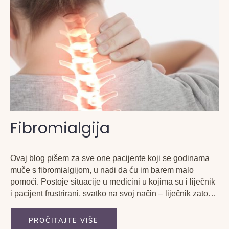
Fibromialgija
Ovaj blog pišem za sve one pacijente koji se godinama
muče s fibromialgijom, u nadi da ću im barem malo
pomoći. Postoje situacije u medicini u kojima su i liječnik
i pacijent frustrirani, svatko na svoj način – liječnik zato
što vjerojatno ne može pomoći, a pacijent stoga što
godinama...
PROČITAJTE VIŠE