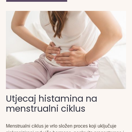
Utjecaj histamina na
menstrualni ciklus
Menstrualni ciklus je vrlo složen proces koji uključuje