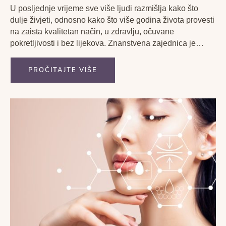
U posljednje vrijeme sve više ljudi razmišlja kako što
dulje živjeti, odnosno kako što više godina života provesti
na zaista kvalitetan način, u zdravlju, očuvane
pokretljivosti i bez lijekova. Znanstvena zajednica je
preplavljena radovima na tu temu i područje je postalo
jedva pregledno. Mogu shvatiti svoje pacijente i njihovu
PROČITAJTE VIŠE
izgubljenost...