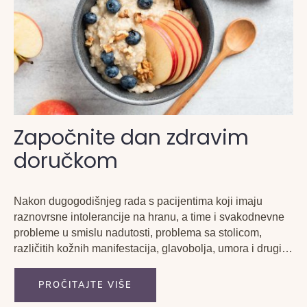
Započnite dan zdravim
doručkom
Nakon dugogodišnjeg rada s pacijentima koji imaju
raznovrsne intolerancije na hranu, a time i svakodnevne
probleme u smislu nadutosti, problema sa stolicom,
različitih kožnih manifestacija, glavobolja, umora i drugih,
odlučila sam ovim putem zabilježiti nekoliko korisnih i
praktičnih naputaka.
PROČITAJTE VIŠE