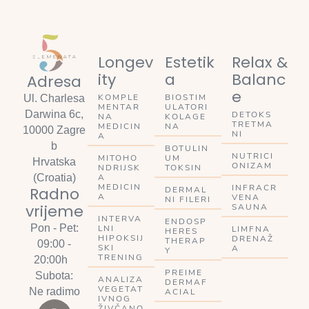
Longev
Estetik
Relax &
ity
a
Balanc
Adresa
e
KOMPLE
BIOSTIM
Ul. Charlesa
MENTAR
ULATORI
Darwina 6c,
DETOKS
NA
KOLAGE
TRETMA
MEDICIN
NA
10000 Zagre
NI
A
b
BOTULIN
NUTRICI
MITOHO
UM
Hrvatska
ONIZAM
NDRIJSK
TOKSIN
A
(Croatia)
MEDICIN
INFRACR
Radno
DERMAL
A
VENA
NI FILERI
vrijeme
SAUNA
INTERVA
ENDOSP
Pon - Pet:
LNI
LIMFNA
HERES
HIPOKSIJ
DRENAŽ
THERAP
09:00 -
SKI
A
Y
TRENING
20:00h
PREIME
Subota:
ANALIZA
DERMAF
VEGETAT
Ne radimo
ACIAL
IVNOG
ŽIVČANO