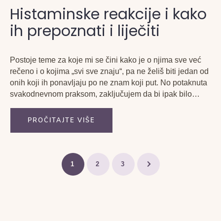
Histaminske reakcije i kako
ih prepoznati i liječiti
Postoje teme za koje mi se čini kako je o njima sve već
rečeno i o kojima „svi sve znaju“, pa ne želiš biti jedan od
onih koji ih ponavljaju po ne znam koji put. No potaknuta
svakodnevnom praksom, zaključujem da bi ipak bilo
potrebno napisati koju riječ na temu...
PROČITAJTE VIŠE
1
2
3