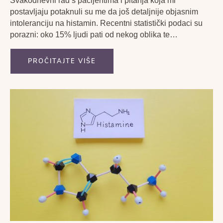
Svakodnevni rad s pacijentima i pitanja koja mi
postavljaju potaknuli su me da još detaljnije objasnim
intoleranciju na histamin. Recentni statistički podaci su
porazni: oko 15% ljudi pati od nekog oblika te
intolerancije. S obzirom da se radi o vrlo učestalim i
nespecifičnim simptomima kao što su glavobolja, proljevi,
PROČITAJTE VIŠE
bolovi...