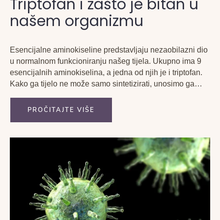
Triptofan i zašto je bitan u
našem organizmu
Esencijalne aminokiseline predstavljaju nezaobilazni dio
u normalnom funkcioniranju našeg tijela. Ukupno ima 9
esencijalnih aminokiselina, a jedna od njih je i triptofan.
Kako ga tijelo ne može samo sintetizirati, unosimo ga
putem hrane i svrstavamo u kategoriju „superfooda“.
Triptofan je tzv. prekursor za serotonin za koji ste već
PROČITAJTE VIŠE
zasigurno čuli,...