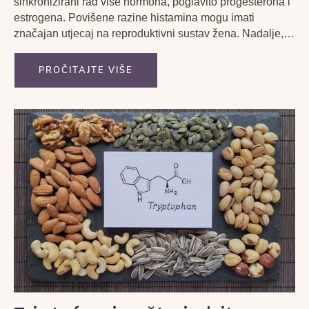
sinkronizirani rad više hormona, poglavito progesterona i
estrogena. Povišene razine histamina mogu imati
značajan utjecaj na reproduktivni sustav žena. Nadalje,
poznato je da u populaciji koja ima intoleranciju na
histamin čak 80% čine žene.
PROČITAJTE VIŠE